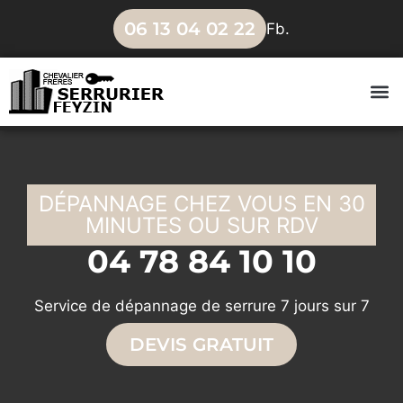
06 13 04 02 22
Fb.
06 13 04
DÉPANNAGE CHEZ VOUS EN 30
MINUTES OU SUR RDV
04 78 84 10 10
Service de dépannage de serrure 7 jours sur 7
DEVIS GRATUIT