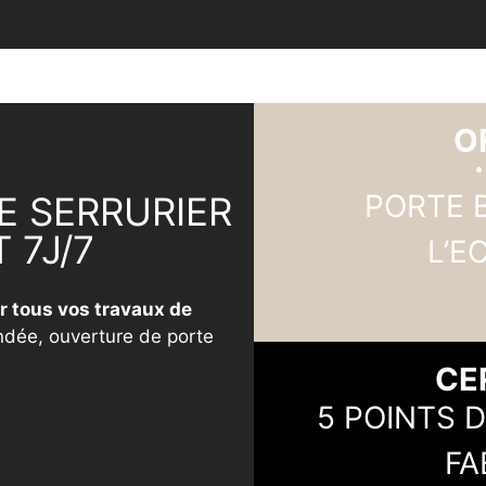
O
PORTE 
E SERRURIER
 7J/7
L’E
r tous vos travaux de
indée, ouverture de porte
CE
5 POINTS 
FA