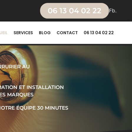
06 13 04 02 22
Fb.
UEIL
SERVICES
BLOG
CONTACT
06 13 04 02 22
RRURIER AU
ATION ET INSTALLATION
TES MARQUES
NOTRE ÉQUIPE 30 MINUTES