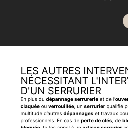
LES AUTRES INTERVE
NÉCESSITANT L'INTE
D'UN SERRURIER
En plus du
dépannage serrurerie
et de l’
ouver
claquée
ou
verrouillée
, un
serrurier
qualifié 
multitude d’autres
dépannages
et travaux pour
professionnels. En cas de
perte de clés
, de
bl
bloquée
, faites appel à un
artisan serrurier
co