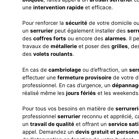
une
intervention rapide
et efficace.
Pour renforcer la
sécurité
de votre domicile ou
un
serrurier
peut également installer des
serr
des
coffres forts
ou encore des
alarmes
. Il 
travaux de
métallerie
et poser des
grilles
, de
des
volets roulants
.
En cas de
cambriolage
ou d’effraction, un
ser
effectuer une
fermeture provisoire
de votre do
professionnel. En cas d’urgence, un
dépannage
réalisé même les
jours fériés
et les weekends
Pour tous vos besoins en matière de
serrureri
professionnel
serrurier
reconnu et apprécié, c
un
travail de qualité
et offrant un
service sat
appel. Demandez un
devis gratuit et personn