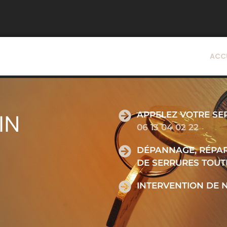
ACC
APPELEZ VOTRE SE
IN
06 13 04 02 22
DÉPANNAGE, RÉPAR
DE SERRURES TOU
INTERVENTION DE 