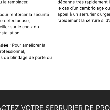
dépanne très rapidement l
u la remplacer.
le cas d’un cambriolage ou a
appel à un serrurier d’urge
pour renforcer la sécurité
rapidement la serrure si d’
re défectueuse,
ller sur le choix du
stallation.
indée
: Pour améliorer la
professionnel,
ns de blindage de porte ou
CTEZ VOTRE SERRURIER DE PRO