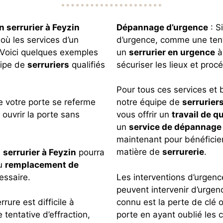
n serrurier à Feyzin
Dépannage d’urgence
: S
 où les services d’un
d’urgence, comme une tent
 Voici quelques exemples
un
serrurier en urgence
à
uipe de
serruriers
qualifiés
sécuriser les lieux et pro
Pour tous ces services et 
ue votre porte se referme
notre équipe de
serrurier
ouvrir la porte sans
vous offrir un
travail de qu
un
service de dépannage
maintenant pour bénéficier
matière de
serrurerie
.
n
serrurier à Feyzin
pourra
au
remplacement de
essaire.
Les interventions d’urgence
peuvent intervenir d’urgenc
connu est la perte de clé 
rrure est difficile à
porte en ayant oublié les cl
tentative d’effraction,