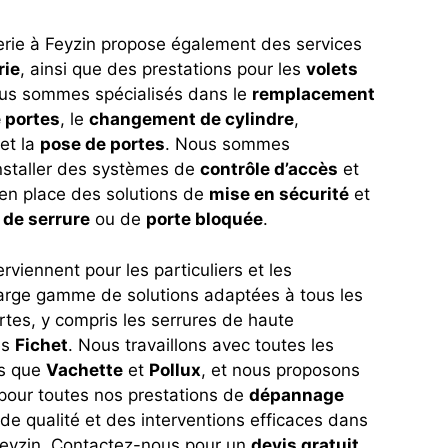
erie à Feyzin propose également des services
rie
, ainsi que des prestations pour les
volets
us sommes spécialisés dans le
remplacement
 portes
, le
changement de cylindre
,
et la
pose de portes
. Nous sommes
installer des systèmes de
contrôle d’accès
et
 en place des solutions de
mise en sécurité
et
 de serrure
ou de
porte bloquée
.
erviennent pour les particuliers et les
large gamme de solutions adaptées à tous les
rtes, y compris les serrures de haute
es
Fichet
. Nous travaillons avec toutes les
es que
Vachette
et
Pollux
, et nous proposons
s pour toutes nos prestations de
dépannage
 de qualité et des interventions efficaces dans
eyzin. Contactez-nous pour un
devis gratuit