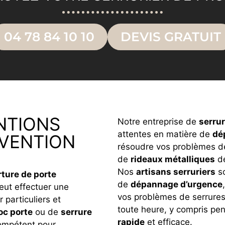
04 78 84 10 10
DEVIS GRATUIT
NTIONS
Notre entreprise de
serru
attentes en matière de
dé
RVENTION
résoudre vos problèmes 
de
rideaux métalliques
dé
Nos
artisans serruriers
so
ture de porte
de
dépannage d’urgence
peut effectuer une
vos problèmes de serrure
 particuliers et
toute heure, y compris pe
oc porte
ou de
serrure
rapide
et efficace.
mpétent pour