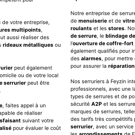
Notre entreprise de serrur
de
menuiserie
et de
vitre
 de votre entreprise,
roulants
et les
stores
. No
ures multipoints
,
de serrure
, le
blindage de
peut aussi réaliser des
l’
ouverture de coffre-fort
s
rideaux métalliques
ou
également qualifiés pour 
des
alarmes
, pour mettre
pour assurer la
réparation
rurier
peut également
micile ou de votre local
Nos serruriers à Feyzin int
 serrurier
peut être
professionnels, avec une 
.
types de serrures et de po
sécurité
A2P
et les serrur
e
, faites appel à un
marques de serrures, tell
apable de réaliser
des tarifs très compétitif
isfaisant
suivant votre
serrurier
, avec un service
alisé
pour évaluer le coût
les
arrondissements
de F